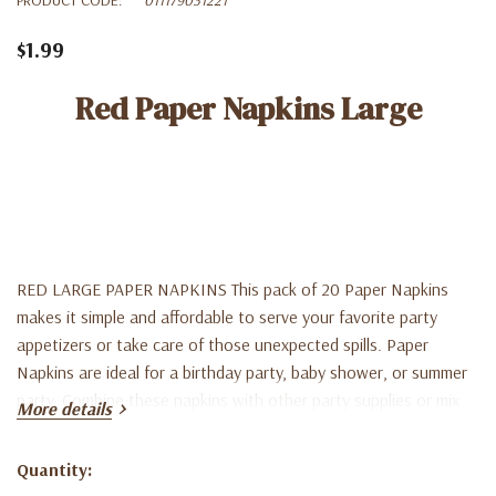
$1.99
Red Paper Napkins Large
RED LARGE PAPER NAPKINS This pack of 20 Paper Napkins
makes it simple and affordable to serve your favorite party
appetizers or take care of those unexpected spills. Paper
Napkins are ideal for a birthday party, baby shower, or summer
party. Combine these napkins with other party supplies or mix
More details
with printed and other solid tableware to personalize your party
table!
Quantity:
Current