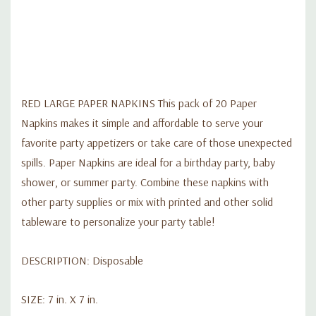
DESCRIPCIÓN: Desechable
TAMAÑO: 7 pulg. X 7 pulg.
RED LARGE PAPER NAPKINS This pack of 20 Paper
CANTIDAD: 2O por paquete.
Napkins makes it simple and affordable to serve your
favorite party appetizers or take care of those unexpected
N.o DE ARTÍCULO: 03122
spills. Paper Napkins are ideal for a birthday party, baby
shower, or summer party. Combine these napkins with
other party supplies or mix with printed and other solid
tableware to personalize your party table!
DESCRIPTION: Disposable
SIZE: 7 in. X 7 in.