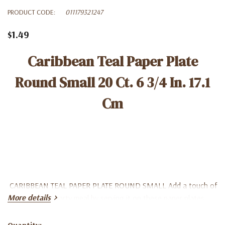
PRODUCT CODE:
011179321247
$1.49
Caribbean Teal Paper Plate
Round Small 20 Ct. 6 3/4 In. 17.1
Cm
CARIBBEAN TEAL PAPER PLATE ROUND SMALL Add a touch of
More details
elegance to a party meal by serving it on these paper plates.
Great for all kinds of events where food is being served, these
versatile and sure to make any dish stand out. Arrange them at
Quantity: