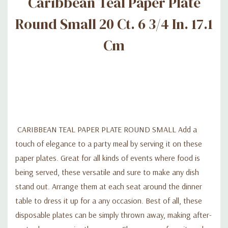
Caribbean Teal Paper Plate
Round Small 20 Ct. 6 3/4 In. 17.1
PLATO DE PAPEL CARIBE TEAL REDONDO PEQUEÑO Agregue
un toque de elegancia a una comida de fiesta sirviéndolo en
Cm
estos platos de papel. Ideal para todo tipo de eventos donde
se sirve comida, estos son versátiles y seguramente harán que
cualquier plato se destaque. Colóquelos en cada asiento
alrededor de la mesa del comedor para vestirlos para cualquier
ocasión. Lo mejor de todo es que estos platos desechables se
pueden tirar fácilmente, lo que hace que la limpieza después de
la fiesta sea más fácil que nunca. Elija su color favorito para una
CARIBBEAN TEAL PAPER PLATE ROUND SMALL Add a
fiesta, despedida de soltera, fiesta de cumpleaños u otra
touch of elegance to a party meal by serving it on these
ocasión especial. Coordine este mantel desechable con otros
paper plates. Great for all kinds of events where food is
artículos de fiesta o mezcle con cualquier otro artículo de fiesta
being served, these versatile and sure to make any dish
de color sólido para personalizar el estilo de su fiesta.
stand out. Arrange them at each seat around the dinner
table to dress it up for a any occasion. Best of all, these
DESCRIPCIÓN: Desechable.
disposable plates can be simply thrown away, making after-