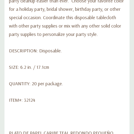
party cleanup easier than ever. Choose your favorite color
TAMAÑO: 6.2 pulg. / 17.1cm
for a holiday party, bridal shower, birthday party, or other
special occasion. Coordinate this disposable tablecloth
CANTIDAD: 20 por paquete.
with other party supplies or mix with any other solid color
party supplies to personalize your party style.
ARTÍCULO #: 32124
DESCRIPTION: Disposable.
SIZE: 6.2 in. / 17.1cm
QUANTITY: 20 per package.
ITEM#: 32124
PLATO DE PAPEL CARIBE TEAL REDONDO PEQUEÑO